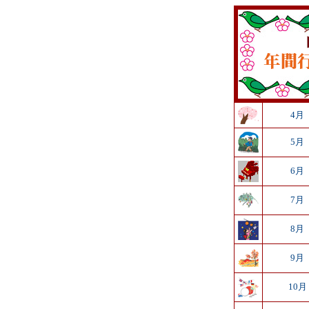
4月
5月
6月
7月
8月
9月
10月