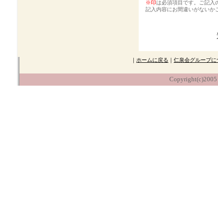
※印
は必須項目です。ご記入
記入内容にお間違いがないか
｜
ホームに戻る
｜
仁泉会グループに
Copyright(c)2005